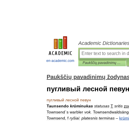
Academic Dictionarie
en-academic.com
Paukščių pavadinimų žodynas
Paukščių pavadinimų žodyna
пугливый лесной певу
пугливый
лесной
певун
Taunsendo
krūminukas
statusas
T
sritis
zo
Townsend
`
s
warbler
vok
.
Townsendwaldsäng
Townsend
,
f
ryšiai
:
platesnis
terminas
–
krūm