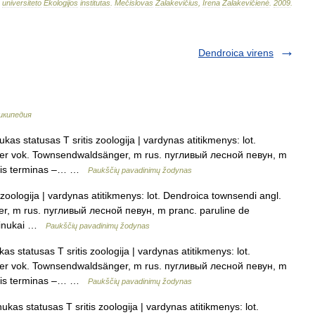
universiteto
Ekologijos
institutas
.
Mečislovas
Žalakevičius
,
Irena
Žalakevičienė
.
2009
.
Dendroica virens
икипедия
s statusas T sritis zoologija | vardynas atitikmenys: lot.
ler vok. Townsendwaldsänger, m rus. пугливый лесной певун, m
esnis terminas –… …
Paukščių pavadinimų žodynas
zoologija | vardynas atitikmenys: lot. Dendroica townsendi angl.
r, m rus. пугливый лесной певун, m pranc. paruline de
ūminukai …
Paukščių pavadinimų žodynas
statusas T sritis zoologija | vardynas atitikmenys: lot.
ler vok. Townsendwaldsänger, m rus. пугливый лесной певун, m
esnis terminas –… …
Paukščių pavadinimų žodynas
s statusas T sritis zoologija | vardynas atitikmenys: lot.