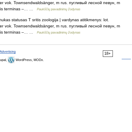
ler vok. Townsendwaldsänger, m rus. пугливый лесной певун, m
esnis terminas –… …
Paukščių pavadinimų žodynas
s statusas T sritis zoologija | vardynas atitikmenys: lot.
ler vok. Townsendwaldsänger, m rus. пугливый лесной певун, m
esnis terminas –… …
Paukščių pavadinimų žodynas
Advertising
18+
upal,
WordPress, MODx.