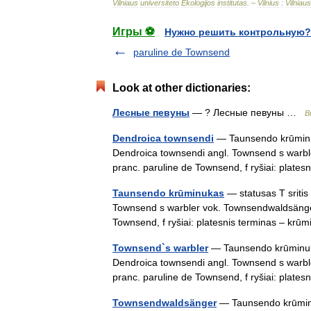
Vilniaus
universiteto
Ekologijos
institutas
. –
Vilnius
:
Vilniaus
Игры ⚽
Нужно решить контрольную?
paruline de Townsend
Look at other dictionaries:
Лесные певуны
— ? Лесные певуны …
В
Dendroica townsendi
— Taunsendo krūminuka
Dendroica townsendi angl. Townsend s warb
pranc. paruline de Townsend, f ryšiai: plat
Taunsendo krūminukas
— statusas T sritis 
Townsend s warbler vok. Townsendwaldsänge
Townsend, f ryšiai: platesnis terminas – kr
Townsend`s warbler
— Taunsendo krūminukas 
Dendroica townsendi angl. Townsend s warb
pranc. paruline de Townsend, f ryšiai: plat
Townsendwaldsänger
— Taunsendo krūminuka