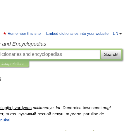
Remember this site
Embed dictionaries into your website
EN
s and Encyclopedias
Search!
Interpretations
s
н
ologija
|
vardynas
atitikmenys
:
lot
.
Dendroica
townsendi
angl
.
er
,
m
rus
.
пугливый
лесной
певун
,
m
pranc
.
paruline
de
inukai