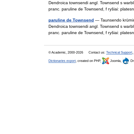
Dendroica townsendi angl. Townsend s warb
pranc. paruline de Townsend, f ryšiai: plat
paruline de Townsend
— Taunsendo krūminuka
Dendroica townsendi angl. Townsend s warb
pranc. paruline de Townsend, f ryšiai: plat
© Academic, 2000-2026
Contact us:
Technical Support
,
Dictionaries export
, created on PHP,
Joomla,
Dr